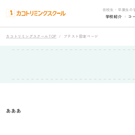
在校生・卒業生の
学校紹介
コ
カコトリミングスクールTOP
ブテスト固定ページ
あああ