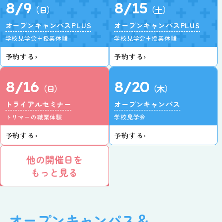
8/9
8/15
（日）
（土）
オープンキャンパスPLUS
オープンキャンパスPLUS
学校見学会+授業体験
学校見学会+授業体験
予約する
›
予約する
›
8/16
8/20
（日）
（木）
トライアルセミナー
オープンキャンパス
トリマーの職業体験
学校見学会
予約する
›
予約する
›
他の開催日を
もっと見る
オープンキャンパス＆