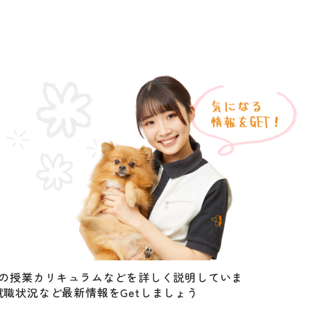
明
間の授業カリキュラムなどを詳しく説明していま
職状況など最新情報をGetしましょう