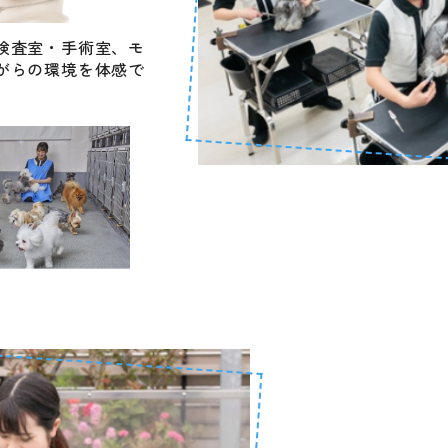
検査室・手術室、モ
がらの環境を体感で