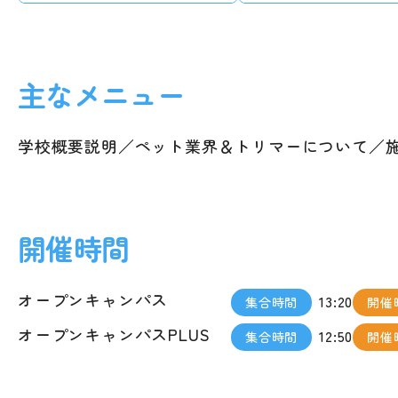
主なメニュー
学校概要説明／ペット業界＆トリマーについて／
開催時間
オープンキャンパス
13:20
集合時間
開催
オープンキャンパスPLUS
12:50
集合時間
開催