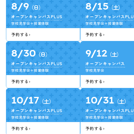
8/9
8/15
（日）
（土）
オープンキャンパスPLUS
オープンキャンパスPLU
学校見学会+授業体験
学校見学会+授業体験
予約する
›
予約する
›
8/30
9/12
（日）
（土）
オープンキャンパスPLUS
オープンキャンパス
学校見学会+授業体験
学校見学会
予約する
›
予約する
›
10/17
10/31
（土）
（土）
オープンキャンパスPLUS
オープンキャンパスPLU
学校見学会+授業体験
学校見学会+授業体験
予約する
›
予約する
›