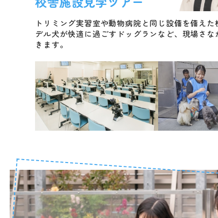
校舎施設
見学ツアー
トリミング実習室や動物病院と同じ設備を備えた
デル犬が快適に過ごすドッグランなど、現場さな
きます。