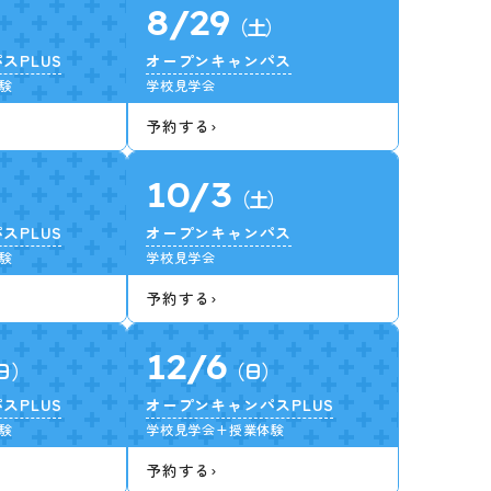
8/29
）
（土）
スPLUS
オープンキャンパス
験
学校見学会
予約する
›
10/3
）
（土）
スPLUS
オープンキャンパス
験
学校見学会
予約する
›
12/6
日）
（日）
スPLUS
オープンキャンパスPLUS
験
学校見学会+授業体験
予約する
›