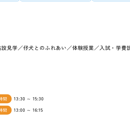
施設見学／仔犬とのふれあい／体験授業／入試・学費
13:30 ～ 15:30
時間
13:00 ～ 16:15
時間