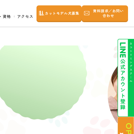
資料請求／お問い
カットモデル犬募集
合わせ
・資格
アクセス