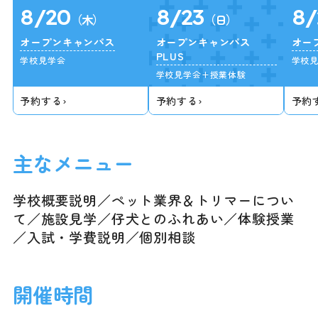
8/20
8/23
8/
（木）
（日）
オープンキャンパス
オープンキャンパス
オー
PLUS
学校見学会
学校
学校見学会+授業体験
予約する
›
予約する
›
予約
主なメニュー
学校概要説明／ペット業界＆トリマーについ
て／施設見学／仔犬とのふれあい／体験授業
／入試・学費説明／個別相談
開催時間