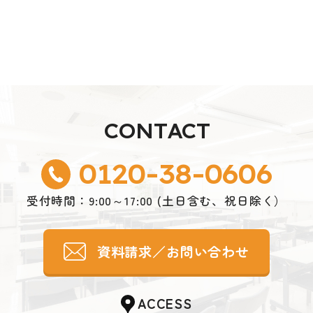
いのため。
・当サイトのサービス向上・改善、新サービスを検
討するための分析等を行うため。
・個人を識別できない形で統計データを作成し、当
入学案内
オープン
就職・資格
サイトおよびお客様の参考資料とするため。
キャンパス
●個人情報の第三者提供
お客様からお預かりした個人情報を、個人情報保護
法その他の法令に基づき開示が認められる場合を除
き、ご本人様の同意を得ずに第三者に提供すること
CONTACT
はありません。
0120-38-0606
●個人情報の開示・訂正・削除について
お客様からお預かりした個人情報の開示・訂正・削
除をご希望の場合は、ご本人様よりお申し出くださ
受付時間：9:00～17:00 (土日含む、祝日除く）
い。適切な本人確認を行った後、速やかに対応させ
ていただきます。
資料請求／お問い合わせ
●Cookie（クッキー）について
Cookie（クッキー）とは、お客様のサイト閲覧履歴
を、お客様のコンピュータにデータとして保存して
おく仕組みです。
ACCESS
当サイトでは、第三者配信事業者である「Googleア