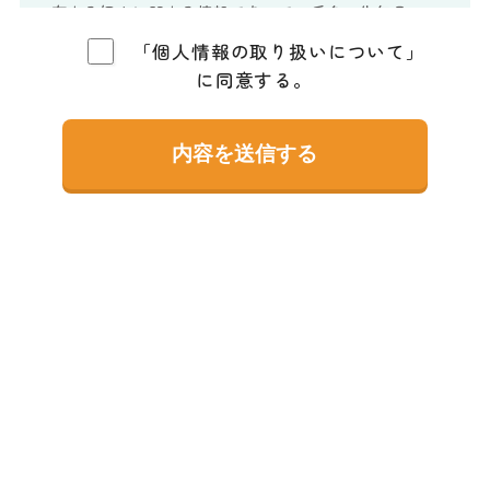
存する個人に関する情報であって、氏名、生年月
日、住所、電話番号、メールアドレス等、特定の個
「個人情報の取り扱いについて」
人を識別することができるものをいいます。
に同意する。
●個人情報の管理
お客様からお預かりした個人情報は、不正アクセ
ス、紛失、漏えい等が起こらないよう、慎重かつ適
切に管理します。
●個人情報の利用目的
当サイトでは、お客様からのお問い合わせやサービ
スへのお申し込み等を通じて、お客様の氏名、生年
月日、住所、電話番号、メールアドレス等の個人情
報をご提供いただく場合があります。その場合は、
以下に示す利用目的のために、適正に利用するもの
と致します。
・お客様からのお問い合わせ等に対応するため。
・お客様からお申し込みいただいたサービス等の提
供のため。
・メールマガジン等の配信、セミナーやイベントの
学校紹介
コース紹介
キャンパス
ご案内等のため。
ライフ
・当サイトが実施するアンケートへのご協力のお願