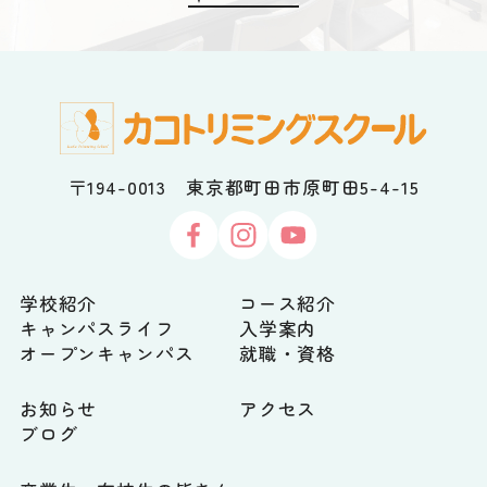
ドセンス」を利用しておりますが、Cookieを使用す
ることにより、お客様の過去のアクセス情報に基づ
いて、適切な広告を配信する場合があります。
お客様はGoogle広告設定から、Cookieを使用したパ
ーソナライズ広告を無効にすることができます。な
お、Cookieに保存されている情報からお客様個人を
特定することはできません。
●アクセス解析ツールについて
〒194-0013 東京都町田市原町田5-4-15
当サイトは、Googleが提供するアクセス解析ツール
「Googleアナリティクス」を利用しています。
Googleアナリティクスは、Cookieを使用することで
お客様のトラフィックデータを収集しています。
お客様はブラウザの設定でCookieを無効にすること
学校紹介
コース紹介
で、トラフィックデータの収集を拒否することがで
キャンパスライフ
入学案内
きます。なお、トラフィックデータからお客様個人
オープンキャンパス
就職・資格
を特定することはできません。詳しくはGoogleアナ
リティクス利用規約をご確認ください。
お知らせ
アクセス
●本ポリシーの変更
ブログ
当サイトは、法令の制定、改正等により、本ポリシ
ーを適宜見直し、予告なく変更する場合がありま
す。本ポリシーの変更は、変更後の本ポリシーが当